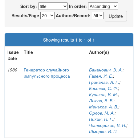
Sort by:
In order:
Results/Page
Authors/Record:
Showing results 1 to 1 of 1
Issue
Title
Author(s)
Date
1980
Генератор случайного
Баканович, Э. А.
;
импульсного процесса
Гаген, И. Е.
;
Гринглаз, А. Г.
;
Костюк, С. Ф.
;
Кулаков, В. М.
;
Лысов, В. Б.
;
Меньков, А. В.
;
Орлов, М. А.
;
Пикин, Н. Г.
;
Четвериков, В. Н.
;
Шмерко, В. П.