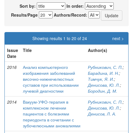
Sort by:
In order:
Results/Page
Authors/Record:
Showing results 1 to 20 of 24
next >
Issue
Title
Author(s)
Date
2016
Анализ компьютерного
Рубникович, С. П.
;
изображения заболеваний
Барадина, И. Н.
;
височно-нижнечелюстных
Тимчук, Я. И.
;
суставов при использовании
Денисова, Ю. Л.
;
лучевой диагностики
Бородин, Д. М.
2014
Вакуум-УФО-терапия в
Рубникович, С. П.
;
комплексном лечении
Денисова, Ю. Л.
;
пациентов с болезнями
Денисов, Л. А.
периодонта в сочетании с
зубочелюсными аномалиями