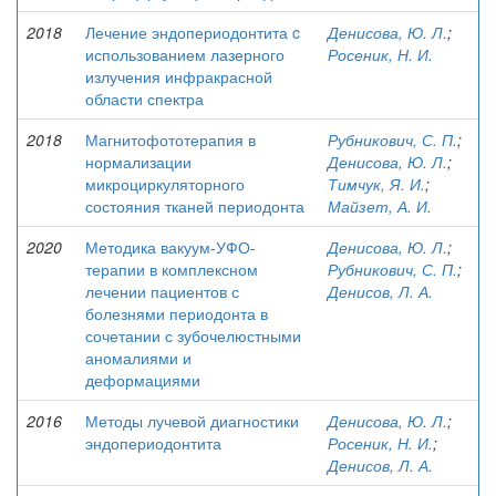
2018
Лечение эндопериодонтита c
Денисова, Ю. Л.
;
использованием лазерного
Росеник, Н. И.
излучения инфракрасной
области спектра
2018
Магнитофототерапия в
Рубникович, С. П.
;
нормализации
Денисова, Ю. Л.
;
микроциркуляторного
Тимчук, Я. И.
;
состояния тканей периодонта
Майзет, А. И.
2020
Методика вакуум-УФО-
Денисова, Ю. Л.
;
терапии в комплексном
Рубникович, С. П.
;
лечении пациентов с
Денисов, Л. А.
болезнями периодонта в
сочетании с зубочелюстными
аномалиями и
деформациями
2016
Методы лучевой диагностики
Денисова, Ю. Л.
;
эндопериодонтита
Росеник, Н. И.
;
Денисов, Л. А.