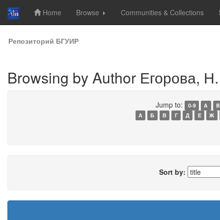
Home
Browse
Communities & Collections
Skip
Репозиторий БГУИР
navigation
Browsing by Author Егорова, Н.
Jump to:
0-9
A
B
А
Б
В
Г
Д
Е
Ж
Sort by: