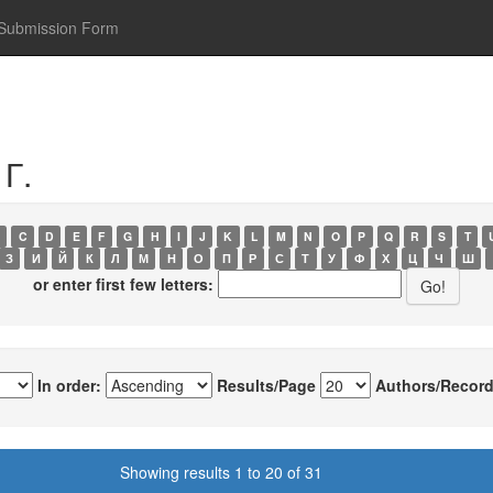
Submission Form
 Г.
C
D
E
F
G
H
I
J
K
L
M
N
O
P
Q
R
S
T
З
И
Й
К
Л
М
Н
О
П
Р
С
Т
У
Ф
Х
Ц
Ч
Ш
or enter first few letters:
In order:
Results/Page
Authors/Record
Showing results 1 to 20 of 31