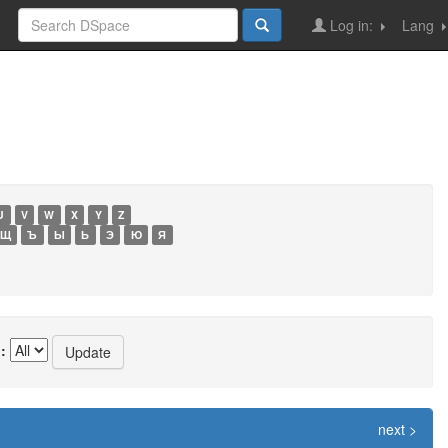
Log in:
Lang
U
V
W
X
Y
Z
Щ
Ъ
Ы
Ь
Э
Ю
Я
:
next >