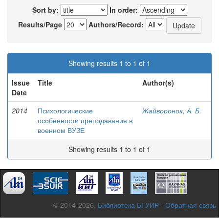
Sort by:
In order:
Results/Page
Authors/Record:
Showing results 1 to 1 of 1
Issue
Title
Author(s)
Date
2014
Психологические
Жайворонок, А. Б.
особенности преподавания в
военном ВУЗЕ
Showing results 1 to 1 of 1
© 2014-2026,
Библиотека БГУИР
-
Обратная связь