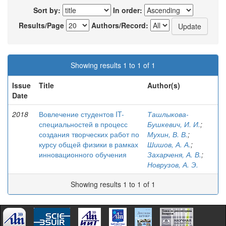
Sort by:
In order:
Results/Page
Authors/Record:
Showing results 1 to 1 of 1
Issue
Title
Author(s)
Date
2018
Вовлечение студентов IT-
Ташлыкова-
специальностей в процесс
Бушкевич, И. И.
;
создания творческих работ по
Мухин, В. В.
;
курсу общей физики в рамках
Шишов, А. А.
;
инновационного обучения
Захарченя, А. В.
;
Новрузов, А. Э.
Showing results 1 to 1 of 1