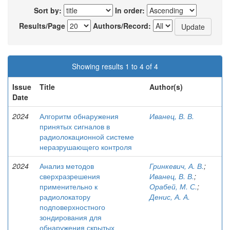
Sort by:
In order:
Results/Page
Authors/Record:
Showing results 1 to 4 of 4
Issue
Title
Author(s)
Date
2024
Алгоритм обнаружения
Иванец, В. В.
принятых сигналов в
радиолокационной системе
неразрушающего контроля
2024
Анализ методов
Гринкевич, А. В.
;
сверхразрешения
Иванец, В. В.
;
применительно к
Орабей, М. С.
;
радиолокатору
Денис, А. А.
подповерхностного
зондирования для
обнаружения скрытых