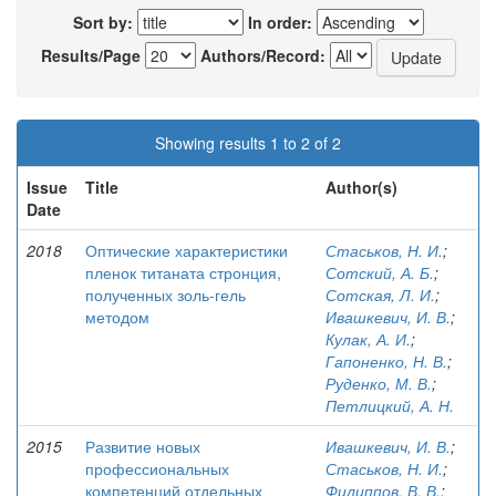
Sort by:
In order:
Results/Page
Authors/Record:
Showing results 1 to 2 of 2
Issue
Title
Author(s)
Date
2018
Оптические характеристики
Стаськов, Н. И.
;
пленок титаната стронция,
Сотский, А. Б.
;
полученных золь-гель
Сотская, Л. И.
;
методом
Ивашкевич, И. В.
;
Кулак, А. И.
;
Гапоненко, Н. В.
;
Руденко, М. В.
;
Петлицкий, А. Н.
2015
Развитие новых
Ивашкевич, И. В.
;
профессиональных
Стаськов, Н. И.
;
компетенций отдельных
Филиппов, В. В.
;