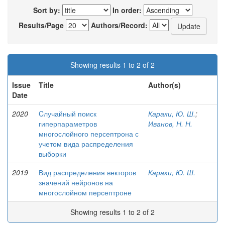
Sort by:
In order:
Results/Page
Authors/Record:
Showing results 1 to 2 of 2
Issue
Title
Author(s)
Date
2020
Cлучайный поиск
Караки, Ю. Ш.
;
гиперпараметров
Иванов, Н. Н.
многослойного персептрона с
учетом вида распределения
выборки
2019
Вид распределения векторов
Караки, Ю. Ш.
значений нейронов на
многослойном персептроне
Showing results 1 to 2 of 2