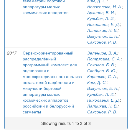
телеметрии бортовой
Ким, Д. С.
;
аппаратуры малых
Новоселова, Н. А.
;
космических аппаратов
Архипов, В. И.
;
Кульбак, Л. И.
;
Николаеня, Е. Д.
;
Лапицкая, Н. В.
;
Вакульчик, Е. Н.
;
Саксонов, Р. В.
2017
Сервис-ориентированный
Зеленцов, В. А.
;
распределённый
Потрясаев, С. А.
;
программный комплекс для
Соколов, Б. В.
;
оценивания и
Скобцов, В. Ю.
;
многокритериального анализа
Кореняко, С. А.
;
показателей надёжности и
Ким, Д. С.
;
живучести бортовой
Вакульчик, Е. Н.
;
аппаратуры малых
Кульбак, Л. И.
;
космических аппаратов:
Николаеня, Е. Д.
;
российский и белорусский
Лапицкая, Н. В.
;
сегменты
Саксонов, Р. В.
Showing results 1 to 3 of 3