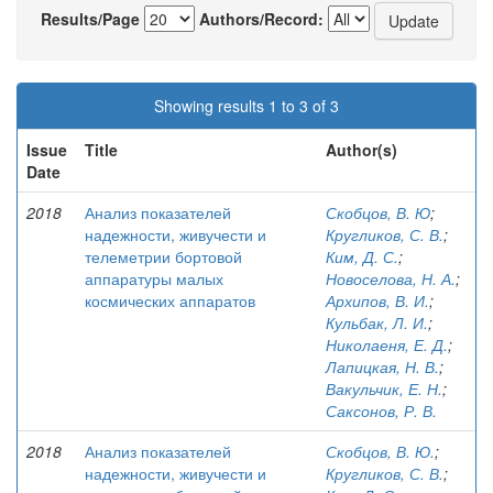
Results/Page
Authors/Record:
Showing results 1 to 3 of 3
Issue
Title
Author(s)
Date
2018
Анализ показателей
Скобцов, В. Ю
;
надежности, живучести и
Кругликов, С. В.
;
телеметрии бортовой
Ким, Д. С.
;
аппаратуры малых
Новоселова, Н. А.
;
космических аппаратов
Архипов, В. И.
;
Кульбак, Л. И.
;
Николаеня, Е. Д.
;
Лапицкая, Н. В.
;
Вакульчик, Е. Н.
;
Саксонов, Р. В.
2018
Анализ показателей
Скобцов, В. Ю.
;
надежности, живучести и
Кругликов, С. В.
;