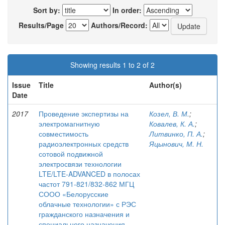
Sort by:
In order:
Results/Page
Authors/Record:
Showing results 1 to 2 of 2
Issue
Title
Author(s)
Date
2017
Проведение экспертизы на
Козел, В. М.
;
электромагнитную
Ковалев, К. А.
;
совместимость
Литвинко, П. А.
;
радиоэлектронных средств
Яцынович, М. Н.
сотовой подвижной
электросвязи технологии
LTE/LTE-ADVANCED в полосах
частот 791-821/832-862 МГЦ
СООО «Белорусские
облачные технологии» с РЭС
гражданского назначения и
специального назначения