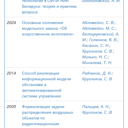
технологий в ОИПИ НАН
Бондоловский, А. М.
Беларуси: теория и практика
вопроса
2024
Основные положения
Абломейко, С. В.
;
модельного закона «Об
Абломейко, М. С.
;
искусственном интеллекте»
Белоцерковский, А.
М.
;
Голенков, В. В.
;
Касанин, С. Н.
;
Кругликов, С. В.
;
Минько, Н. С.
;
Михалева, Т. Н.
2014
Способ реализации
Рабченок, Д. И.
;
информационной модели
Кругликов, С. В.
обстановки в
автоматизированной
системе управления
2005
Формализация задачи
Пальцев, А. Н.
;
распределения воздушных
Кругликов, С. В.
объектов по
радиолокационным