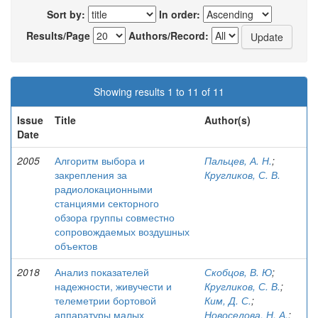
Sort by:
In order:
Results/Page
Authors/Record:
Showing results 1 to 11 of 11
Issue
Title
Author(s)
Date
2005
Алгоритм выбора и
Пальцев, А. Н.
;
закрепления за
Кругликов, С. В.
радиолокационными
станциями секторного
обзора группы совместно
сопровождаемых воздушных
объектов
2018
Анализ показателей
Скобцов, В. Ю
;
надежности, живучести и
Кругликов, С. В.
;
телеметрии бортовой
Ким, Д. С.
;
аппаратуры малых
Новоселова, Н. А.
;