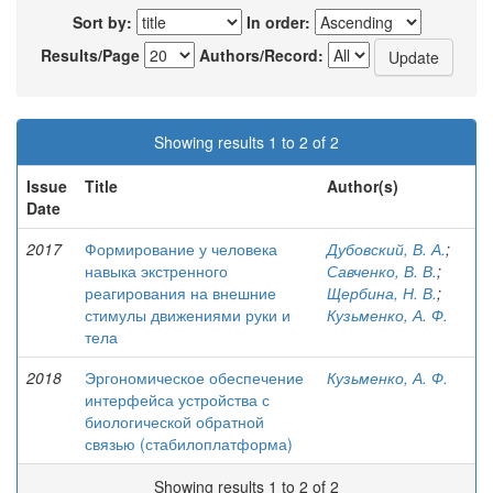
Sort by:
In order:
Results/Page
Authors/Record:
Showing results 1 to 2 of 2
Issue
Title
Author(s)
Date
2017
Формирование у человека
Дубовский, В. А.
;
навыка экстренного
Савченко, В. В.
;
реагирования на внешние
Щербина, Н. В.
;
стимулы движениями руки и
Кузьменко, А. Ф.
тела
2018
Эргономическое обеспечение
Кузьменко, А. Ф.
интерфейса устройства с
биологической обратной
связью (стабилоплатформа)
Showing results 1 to 2 of 2