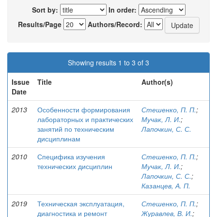
Sort by:
In order:
Results/Page
Authors/Record:
Showing results 1 to 3 of 3
Issue
Title
Author(s)
Date
2013
Особенности формирования
Стешенко, П. П.
;
лабораторных и практических
Мучак, Л. И.
;
занятий по техническим
Лапочкин, С. С.
дисциплинам
2010
Специфика изучения
Стешенко, П. П.
;
технических дисциплин
Мучак, Л. И.
;
Лапочкин, С. С.
;
Казанцев, А. П.
2019
Техническая эксплуатация,
Стешенко, П. П.
;
диагностика и ремонт
Журавлев, В. И.
;