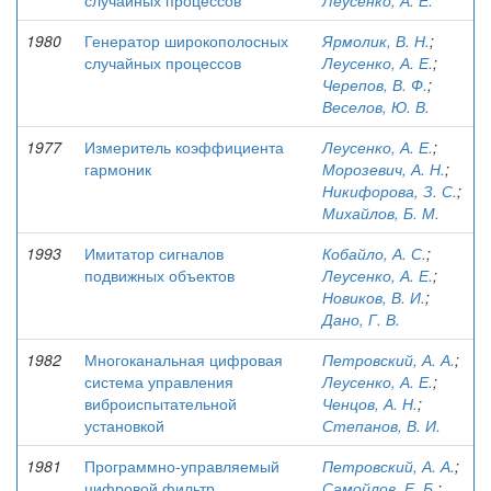
случайных процессов
Леусенко, А. Е.
1980
Генератор широкополосных
Ярмолик, В. Н.
;
случайных процессов
Леусенко, А. Е.
;
Черепов, В. Ф.
;
Веселов, Ю. В.
1977
Измеритель коэффициента
Леусенко, А. Е.
;
гармоник
Морозевич, А. Н.
;
Никифорова, З. С.
;
Михайлов, Б. М.
1993
Имитатор сигналов
Кобайло, А. С.
;
подвижных объектов
Леусенко, А. Е.
;
Новиков, В. И.
;
Дано, Г. В.
1982
Многоканальная цифровая
Петровский, А. А.
;
система управления
Леусенко, А. Е.
;
виброиспытательной
Ченцов, А. Н.
;
установкой
Степанов, В. И.
1981
Программно-управляемый
Петровский, А. А.
;
цифровой фильтр
Самойлов, Е. Б.
;