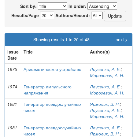
Sort by:
In order:
Results/Page
Authors/Record:
Showing results 1 to 20 of 48
next >
Issue
Title
Author(s)
Date
1975
Арифметическое устройство
Леусенко, А. Е.
;
Морозевич, А. Н.
1974
Генератор импульсного
Леусенко, А. Е.
;
напряжения
Морозевич, А. Н.
1981
Генератор псевдослучайных
Ярмолик, В. Н.
;
чисел
Леусенко, А. Е.
;
Морозевич, А. Н.
1981
Генератор псевдослучайных
Леусенко, А. Е.
;
чисел
Ярмолик, В. Н.
;