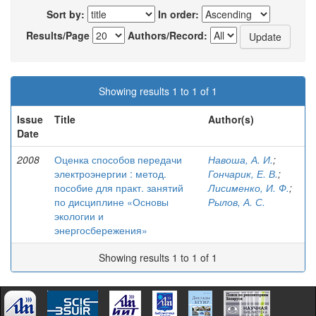
Sort by:
In order:
Results/Page
Authors/Record:
Showing results 1 to 1 of 1
Issue
Title
Author(s)
Date
2008
Оценка способов передачи
Навоша, А. И.
;
электроэнергии : метод.
Гончарик, Е. В.
;
пособие для практ. занятий
Лисименко, И. Ф.
;
по дисциплине «Основы
Рылов, А. С.
экологии и
энергосбережения»
Showing results 1 to 1 of 1