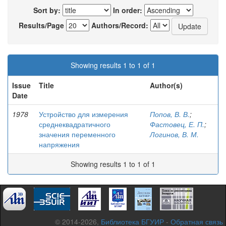
Sort by:
In order:
Results/Page
Authors/Record:
Showing results 1 to 1 of 1
Issue
Title
Author(s)
Date
1978
Устройство для измерения
Попов, В. В.
;
среднеквадратичного
Фастовец, Е. П.
;
значения переменного
Логинов, В. М.
напряжения
Showing results 1 to 1 of 1
© 2014-2026,
Библиотека БГУИР
-
Обратная связь