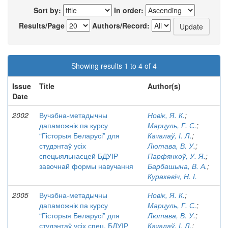
Sort by:
In order:
Results/Page
Authors/Record:
Showing results 1 to 4 of 4
Issue
Title
Author(s)
Date
2002
Вучэбна-метадычны
Новік, Я. К.
;
дапаможнік па курсу
Марцуль, Г. С.
;
“Гісторыя Беларусі” для
Качалаў, І. Л.
;
студэнтаў усіх
Лютава, В. У.
;
спецыяльнасцей БДУІР
Парфянкоў, У. Я.
;
завочнай формы навучання
Барбашына, В. А.
;
Куракевіч, Н. І.
2005
Вучэбна-метадычны
Новік, Я. К.
;
дапаможнік па курсу
Марцуль, Г. С.
;
“Гісторыя Беларусі” для
Лютава, В. У.
;
студэнтаў усіх спец. БДУІР
Качалаў, І. Л.
;