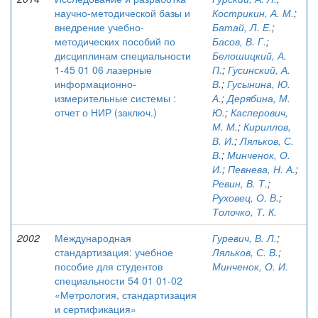
научно-методической базы и
Кострикин, А. М.
;
внедрение учебно-
Батай, Л. Е.
;
методических пособий по
Басов, В. Г.
;
дисциплинам специальности
Белошицкий, А.
1-45 01 06 лазерные
П.
;
Гусинский, А.
информационно-
В.
;
Гусынина, Ю.
измерительные системы :
А.
;
Дерябина, М.
отчет о НИР (заключ.)
Ю.
;
Касперович,
М. М.
;
Кириллов,
В. И.
;
Ляльков, С.
В.
;
Минченок, О.
И.
;
Певнева, Н. А.
;
Ревин, В. Т.
;
Руховец, О. В.
;
Толочко, Т. К.
2002
Международная
Гуревич, В. Л.
;
стандартизация: учебное
Ляльков, С. В.
;
пособие для студентов
Минченок, О. И.
специальности 54 01 01-02
«Метрология, стандартизация
и сертификация»