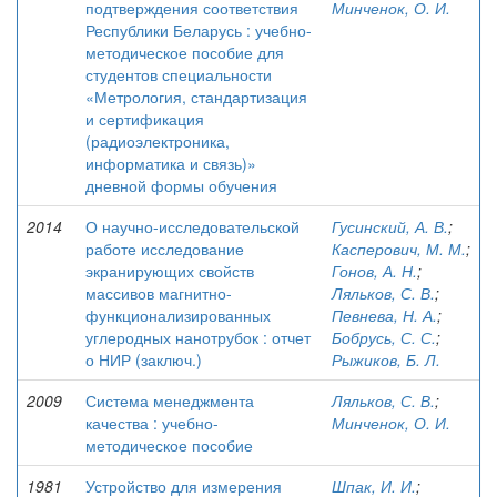
подтверждения соответствия
Минченок, О. И.
Республики Беларусь : учебно-
методическое пособие для
студентов специальности
«Метрология, стандартизация
и сертификация
(радиоэлектроника,
информатика и связь)»
дневной формы обучения
2014
О научно-исследовательской
Гусинский, А. В.
;
работе исследование
Касперович, М. М.
;
экранирующих свойств
Гонов, А. Н.
;
массивов магнитно-
Ляльков, С. В.
;
функционализированных
Певнева, Н. А.
;
углеродных нанотрубок : отчет
Бобрусь, С. С.
;
о НИР (заключ.)
Рыжиков, Б. Л.
2009
Система менеджмента
Ляльков, С. В.
;
качества : учебно-
Минченок, О. И.
методическое пособие
1981
Устройство для измерения
Шпак, И. И.
;