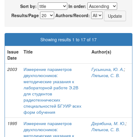
Sort by:
In order:
Results/Page
Authors/Record:
Showing results 1 to 17 of 17
Issue
Title
Author(s)
Date
2003
Измерение параметров
Гусынина, Ю. А.
;
двухполюсников:
Ляльков, С. В.
методические указания к
лабораторной работе Э.2В
для студентов
радиотехнических
специальностей БГУИР всех
форм обучения
1995
Измерение параметров
Дерябина, М. Ю.
;
двухполюсников:
Ляльков, С. В.
методические указания к