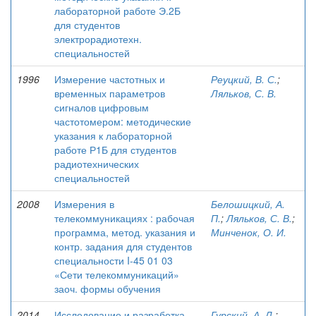
лабораторной работе Э.2Б
для студентов
электрорадиотехн.
специальностей
1996
Измерение частотных и
Реуцкий, В. С.
;
временных параметров
Ляльков, С. В.
сигналов цифровым
частотомером: методические
указания к лабораторной
работе Р1Б для студентов
радиотехнических
специальностей
2008
Измерения в
Белошицкий, А.
телекоммуникациях : рабочая
П.
;
Ляльков, С. В.
;
программа, метод. указания и
Минченок, О. И.
контр. задания для студентов
специальности I-45 01 03
«Сети телекоммуникаций»
заоч. формы обучения
2014
Исследование и разработка
Гурский, А. Л.
;