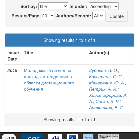
Sort by:
In order:
Results/Page
Authors/Record:
Showing results 1 to 1 of 1
Issue
Title
Author(s)
Date
2018
Молодежный взгляд на
Зубович, В. О.
;
подходы и тенденции в
Ковгареня, С. С.
;
области дистанционного
Макаревич, Ю. А.
;
обучения
Петрик, А. И.
;
Христофорова, А.
А.
;
Савко, В. В.
;
Артюшков, В. С.
Showing results 1 to 1 of 1