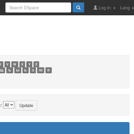
Log in:
Lang
U
V
W
X
Y
Z
Щ
Ъ
Ы
Ь
Э
Ю
Я
: