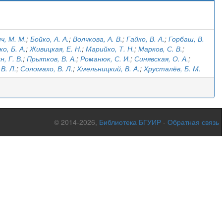
ч, М. М.
;
Бойко, А. А.
;
Волчкова, А. В.
;
Гайко, В. А.
;
Горбаш, В.
о, Б. А.
;
Живицкая, Е. Н.
;
Марийко, Т. Н.
;
Марков, С. В.
;
, Г. В.
;
Прытков, В. А.
;
Романюк, С. И.
;
Синявская, О. А.
;
В. Л.
;
Соломахо, В. Л.
;
Хмельницкий, В. А.
;
Хрусталёв, Б. М.
© 2014-2026,
Библиотека БГУИР
-
Обратная связь