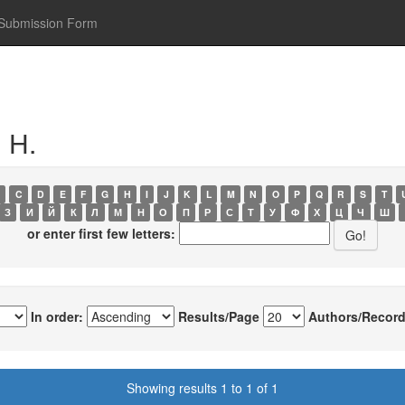
Submission Form
 Н.
C
D
E
F
G
H
I
J
K
L
M
N
O
P
Q
R
S
T
З
И
Й
К
Л
М
Н
О
П
Р
С
Т
У
Ф
Х
Ц
Ч
Ш
or enter first few letters:
In order:
Results/Page
Authors/Record
Showing results 1 to 1 of 1