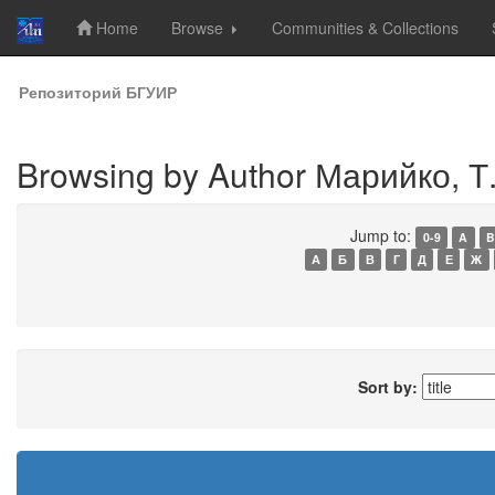
Home
Browse
Communities & Collections
Skip
Репозиторий БГУИР
navigation
Browsing by Author Марийко, Т.
Jump to:
0-9
A
B
А
Б
В
Г
Д
Е
Ж
Sort by: