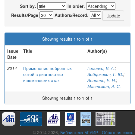
Sort by:
In order:
Results/Page
Authors/Record:
Showing results 1 to 1 of 1
Issue
Title
Author(s)
Date
2014
Применение нейронных
Головко, В. А.
;
сетей в диагностике
Войцехович, Г. Ю.
;
ишемических атак
Апанель, Е. Н.
;
Мастыкин, А. С.
Showing results 1 to 1 of 1
© 2014-2026,
Библиотека БГУИР
-
Обратная связь