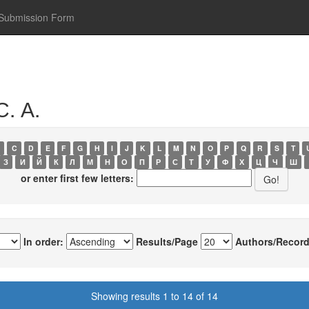
Submission Form
С. А.
C
D
E
F
G
H
I
J
K
L
M
N
O
P
Q
R
S
T
З
И
Й
К
Л
М
Н
О
П
Р
С
Т
У
Ф
Х
Ц
Ч
Ш
or enter first few letters:
In order:
Results/Page
Authors/Record
Showing results 1 to 14 of 14