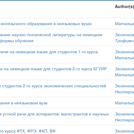
Author(s
иноязычного образования в неязыковых вузах
Маталыга
манию научно-технической литературы на немецком
Зюзенков
й формы обучения
Трофимов
ечи на немецком языке для студентов 1-го курса
Зюзенков
Маталыга
и на немецком языке для студентов 2-го курса БГУИР
Зюзенков
Маталыга
 студентов 2-го курса экономических специальностей
Зюзенков
Нестеров
ания в неязыковом вузе
Маталыга
в устной речи для аспирантов, магистрантов и научных
Зюзенков
Нестеров
го курса ФТК, ФРЭ, ФКП, ВФ
Зюзенков