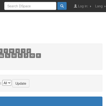
Log in:
Lang
U
V
W
X
Y
Z
Щ
Ъ
Ы
Ь
Э
Ю
Я
: