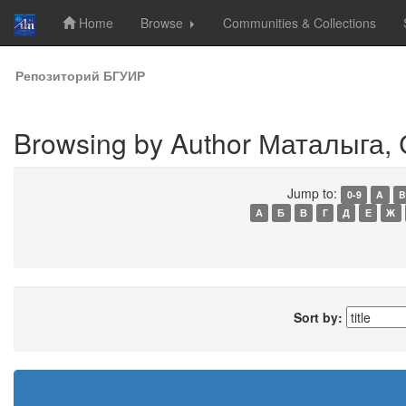
Home
Browse
Communities & Collections
Skip
Репозиторий БГУИР
navigation
Browsing by Author Маталыга, 
Jump to:
0-9
A
B
А
Б
В
Г
Д
Е
Ж
Sort by: