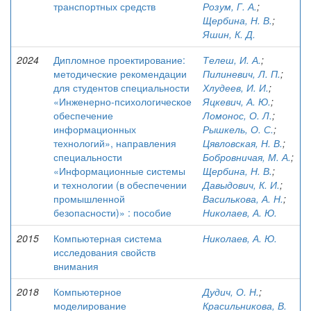
транспортных средств
Розум, Г. А.
;
Щербина, Н. В.
;
Яшин, К. Д.
2024
Дипломное проектирование:
Телеш, И. А.
;
методические рекомендации
Пилиневич, Л. П.
;
для студентов специальности
Хлудеев, И. И.
;
«Инженерно-психологическое
Яцкевич, А. Ю.
;
обеспечение
Ломонос, О. Л.
;
информационных
Рышкель, О. С.
;
технологий», направления
Цявловская, Н. В.
;
специальности
Бобровничая, М. А.
;
«Информационные системы
Щербина, Н. В.
;
и технологии (в обеспечении
Давыдович, К. И.
;
промышленной
Василькова, А. Н.
;
безопасности)» : пособие
Николаев, А. Ю.
2015
Компьютерная система
Николаев, А. Ю.
исследования свойств
внимания
2018
Компьютерное
Дудич, О. Н.
;
моделирование
Красильникова, В.