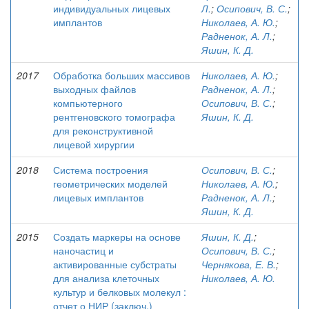
индивидуальных лицевых
Л.
;
Осипович, В. С.
;
имплантов
Николаев, А. Ю.
;
Радненок, А. Л.
;
Яшин, К. Д.
2017
Обработка больших массивов
Николаев, А. Ю.
;
выходных файлов
Радненок, А. Л.
;
компьютерного
Осипович, В. С.
;
рентгеновского томографа
Яшин, К. Д.
для реконструктивной
лицевой хирургии
2018
Система построения
Осипович, В. С.
;
геометрических моделей
Николаев, А. Ю.
;
лицевых имплантов
Радненок, А. Л.
;
Яшин, К. Д.
2015
Создать маркеры на основе
Яшин, К. Д.
;
наночастиц и
Осипович, В. С.
;
активированные субстраты
Чернякова, Е. В.
;
для анализа клеточных
Николаев, А. Ю.
культур и белковых молекул :
отчет о НИР (заключ.)