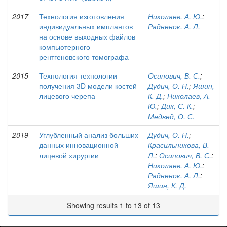
2017
Технология изготовления
Николаев, А. Ю.
;
индивидуальных имплантов
Радненок, А. Л.
на основе выходных файлов
компьютерного
рентгеновского томографа
2015
Технология технологии
Осипович, В. С.
;
получения 3D модели костей
Дудич, О. Н.
;
Яшин,
лицевого черепа
К. Д.
;
Николаев, А.
Ю.
;
Дик, С. К.
;
Медвед, О. С.
2019
Углубленный анализ больших
Дудич, О. Н.
;
данных инновационной
Красильникова, В.
лицевой хирургии
Л.
;
Осипович, В. С.
;
Николаев, А. Ю.
;
Радненок, А. Л.
;
Яшин, К. Д.
Showing results 1 to 13 of 13