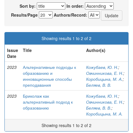
Sort by:
In order:
Results/Page
Authors/Record:
Showing results 1 to 2 of 2
Issue
Title
Author(s)
Date
2023
Альтернативные подходы к
Кожубаев, Ю. Н.
;
образованию и
Овчинникова, Е. Н.
;
инновационные способы
Коробицына, М. А.
;
преподавания
Беляев, В. В.
2023
Бриколаж как
Кожубаев, Ю. Н.
;
альтернативный подход к
Овчинникова, Е. Н.
;
образованию
Беляев, В. В.
;
Коробицына, М. А.
Showing results 1 to 2 of 2