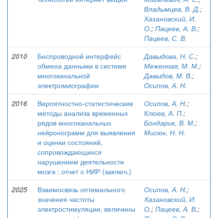
Владымцев, В. Д.
;
Хазановский, И.
О.
;
Пацеев, А. В.
;
Пацеев, С. В.
2010
Беспроводной интерфейс
Давыдова, Н. С.
;
обмена данными в системе
Меженная, М. М.
;
многоканальной
Давыдов, М. В.
;
электромиографии
Осипов, А. Н.
2016
Вероятностно-статистические
Осипов, А. Н.
;
методы анализа временных
Клюев, А. П.
;
рядов многоканальных
Бондарик, В. М.
;
нейронограмм для выявления
Мисюк, Н. Н.
и оценки состояний,
сопровождающихся
нарушением деятельности
мозга : отчет о НИР (заключ.)
2025
Взаимосвязь оптимального
Осипов, А. Н.
;
значения частоты
Хазановский, И.
электростимуляции, величины
О.
;
Пацеев, А. В.
;