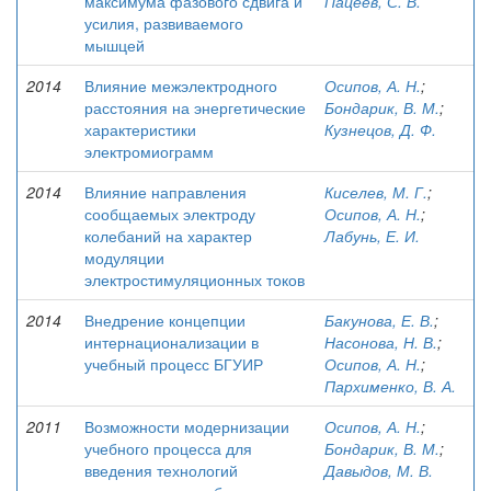
максимума фазового сдвига и
Пацеев, С. В.
усилия, развиваемого
мышцей
2014
Влияние межэлектродного
Осипов, А. Н.
;
расстояния на энергетические
Бондарик, В. М.
;
характеристики
Кузнецов, Д. Ф.
электромиограмм
2014
Влияние направления
Киселев, М. Г.
;
сообщаемых электроду
Осипов, А. Н.
;
колебаний на характер
Лабунь, Е. И.
модуляции
электростимуляционных токов
2014
Внедрение концепции
Бакунова, Е. В.
;
интернационализации в
Насонова, Н. В.
;
учебный процесс БГУИР
Осипов, А. Н.
;
Пархименко, В. А.
2011
Возможности модернизации
Осипов, А. Н.
;
учебного процесса для
Бондарик, В. М.
;
введения технологий
Давыдов, М. В.