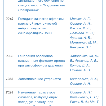
дистанционного обучения по
специальности "Медицинская
Электроника"
2019
Гемодинамические эффекты
Мрочек, А. Г.
;
наружной электрической
Осипов, А. Н.
;
нейростимуляции
Козлов, И. Д.
;
синокаротидной зоны
Давыдов, М. В.
;
Фролов, А. В.
;
Меженная, М. М.
;
Шекунов, В. С.
2022
Генерация аэроионов
Запорожченко, Ю.
плазменным факелом аргона
В.
;
Аксючиц, А. В.
;
при атмосферном давлении
Котов, Д. А.
;
Осипов, А. Н.
1986
Запоминающее устройство
Конопелько, В. К.
;
Осипов, А. Н.
2024
Изменение параметров
Осипов, А. Н.
;
сигналов, возбуждающих
Каленкович, Е. Н.
;
холодную плазму, при
Рокач, В. А.
;
Ма, Т.