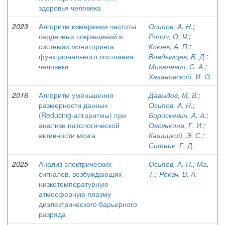
здоровья человека
2023
Алгоритм измерения частоты
Осипов, А. Н.
;
сердечных сокращений в
Ролич, О. Ч.
;
системах мониторинга
Клюев, А. П.
;
функционального состояния
Владымцев, В. Д.
;
человека
Мигалевич, С. А.
;
Хазановский, И. О.
2016
Алгоритм уменьшения
Давыдов, М. В.
;
размерности данных
Осипов, А. Н.
;
(Reducing-алгоритмы) при
Борискевич, А. А.
;
анализе патологической
Овсянкина, Г. И.
;
активности мозга
Кашицкий, Э. С.
;
Ситник, Г. Д.
2025
Анализ электрических
Осипов, А. Н.
;
Ма,
сигналов, возбуждающих
Т.
;
Рокач, В. А.
низкотемпературную
атмосферную плазму
диэлектрического барьерного
разряда