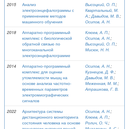
2015
Анализ
Высоцкий, О. П.
;
электроэнцефалограммы с
Квартальный, М.
применением методов
А.
;
Давыдов, М. В.
;
машинного обучения
Осипов, А. Н.
2018
Аппаратно-программный
Клюев, А. П.
;
комплекс с биологической
Осипов, А. Н.
;
обратной связью по
Высоцкий, О. П.
;
многоканальной
Мисюк, Н. Н.
электроэнцефалограмме
2014
Аппаратно-программный
Осипов, А. Н.
;
комплекс для оценки
Кузнецов, Д. Ф.
;
утомляемости мышц на
Давыдов, М. В.
;
основе анализа частотно-
Меженная, М. М.
;
временных параметров
Атрашкова, Г. В.
электромиографических
сигналов
2022
Архитектура системы
Осипов, А. Н.
;
дистанционного мониторинга
Клюев, А. П.
;
состояния человека на основе
Ролич, О. Ч.
;
технологии интернет вещей
Мигалевич, А. С.
;