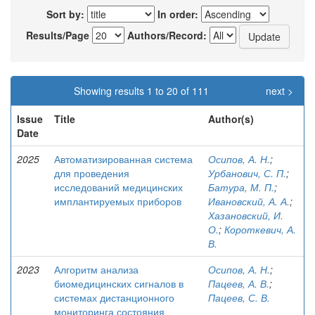
Sort by:
In order:
Results/Page
Authors/Record:
Showing results 1 to 20 of 111
next >
Issue
Title
Author(s)
Date
2025
Автоматизированная система
Осипов, А. Н.
;
для проведения
Урбанович, С. П.
;
исследований медицинских
Батура, М. П.
;
имплантируемых приборов
Ивановский, А. А.
;
Хазановский, И.
О.
;
Короткевич, А.
В.
2023
Алгоритм анализа
Осипов, А. Н.
;
биомедицинских сигналов в
Пацеев, А. В.
;
системах дистанционного
Пацеев, С. В.
мониторинга состояния