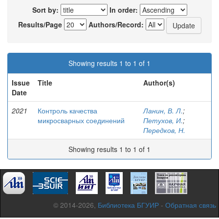
Sort by:
In order:
Results/Page
Authors/Record:
Showing results 1 to 1 of 1
Issue
Title
Author(s)
Date
2021
Контроль качества
Ланин, В. Л.
;
микросварных соединений
Петухов, И.
;
Передков, Н.
Showing results 1 to 1 of 1
© 2014-2026,
Библиотека БГУИР
-
Обратная связь