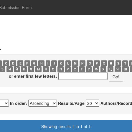
Submission Form
.
C
D
E
F
G
H
I
J
K
L
M
N
O
P
Q
R
S
T
З
И
Й
К
Л
М
Н
О
П
Р
С
Т
У
Ф
Х
Ц
Ч
Ш
or enter first few letters:
In order:
Results/Page
Authors/Record
Showing results 1 to 1 of 1