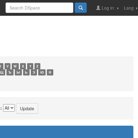
Log in:
Lang
U
V
W
X
Y
Z
Щ
Ъ
Ы
Ь
Э
Ю
Я
: