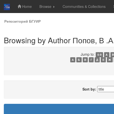
Home
Browse
Communities & Collections
Skip
Репозиторий БГУИР
navigation
Browsing by Author Попов, В .А
Jump to:
0-9
A
B
А
Б
В
Г
Д
Е
Ж
Sort by: