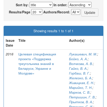
Sort by:
In order:
Results/Page
Authors/Record:
Showing results 1 to 1 of 1
Issue
Title
Author(s)
Date
2016
Целевая спецификация
Лукашевич, М. М.
;
проекта «Поддержка
Бойко, А. А.
;
треугольника знаний в
Волчкова, А. В.
;
Беларуси, Украине и
Гайко, В. А.
;
Молдове»
Горбаш, В. Г.
;
Железко, Б. А.
;
Живицкая, Е. Н.
;
Марийко, Т. Н.
;
Марков, С. В.
;
Петришин, Г. В.
;
Прытков, В. А.
;
Романюк, С. И.
;