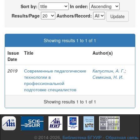
Sort by:
In order:
Results/Page
Authors/Record:
Showing results 1 to 1 of 1
Issue
Title
Author(s)
Date
2019
Современные педагогические
Капустин, А. Г.
;
технологии в
Семкина, Н. И.
профессиональной
подготовке специалистов
Showing results 1 to 1 of 1
© 2014-2026,
Библиотека БГУИР
-
Обратная связь