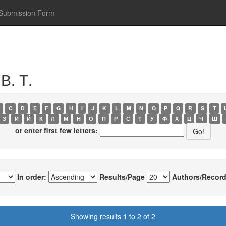
Submission Form
В. Т.
C
D
E
F
G
H
I
J
K
L
M
N
O
P
Q
R
S
T
З
И
Й
К
Л
М
Н
О
П
Р
С
Т
У
Ф
Х
Ц
Ч
Ш
or enter first few letters:
In order:
Results/Page
Authors/Record
Showing results 1 to 2 of 2