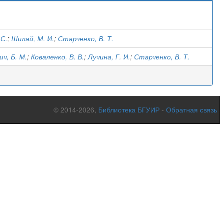
)
 С.
;
Шилай, М. И.
;
Старченко, В. Т.
ч, Б. М.
;
Коваленко, В. В.
;
Лучина, Г. И.
;
Старченко, В. Т.
© 2014-2026,
Библиотека БГУИР
-
Обратная связь