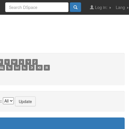
Log in:
Lang
U
V
W
X
Y
Z
Щ
Ъ
Ы
Ь
Э
Ю
Я
: