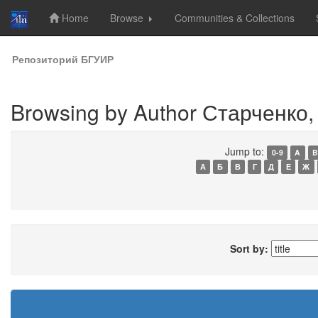
Home
Browse
Communities & Collections
Skip
Репозиторий БГУИР
navigation
Browsing by Author Старченко, 
Jump to:
0-9
A
B
А
Б
В
Г
Д
Е
Ж
Sort by: