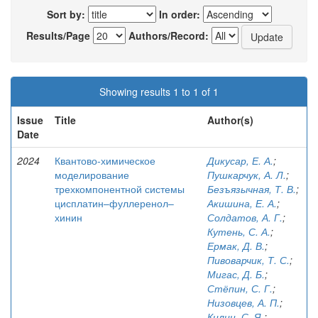
Sort by:
In order:
Results/Page
Authors/Record:
Showing results 1 to 1 of 1
Issue
Title
Author(s)
Date
2024
Квантово-химическое
Дикусар, Е. А.
;
моделирование
Пушкарчук, А. Л.
;
трехкомпонентной системы
Безъязычная, Т. В.
;
цисплатин–фуллеренол–
Акишина, Е. А.
;
хинин
Солдатов, А. Г.
;
Кутень, С. А.
;
Ермак, Д. В.
;
Пивоварчик, Т. С.
;
Мигас, Д. Б.
;
Стёпин, С. Г.
;
Низовцев, А. П.
;
Килин, С. Я.
;