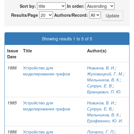
Sort by:
In order:
Results/Page
Authors/Record:
Showing results 1 to 5 of 5
Issue
Title
Author(s)
Date
1986
Устройство для
Новиков, В. И.
;
моделирования графов
Жуховицкий, Г. М.
;
Мельников, В. К.
;
Супрун, Е. В.
;
Бранцевич, П. Ю.
1985
Устройство для
Новиков, В. И.
;
моделирования графов
Супрун, Е. В.
;
Мельников, В. К.
;
Ерофеенко, Ю. И.
1986
Устройство для
Лопато, Г. П.
;