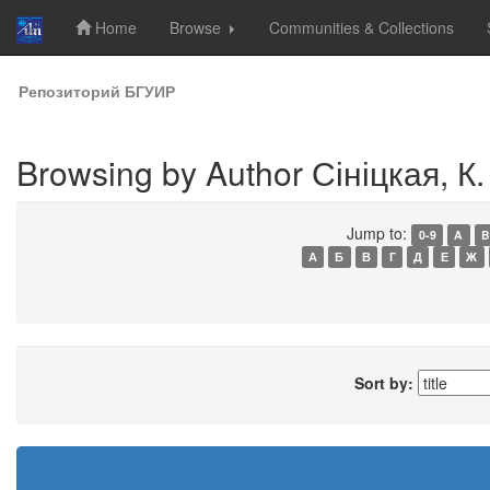
Home
Browse
Communities & Collections
Skip
Репозиторий БГУИР
navigation
Browsing by Author Сініцкая, К.
Jump to:
0-9
A
B
А
Б
В
Г
Д
Е
Ж
Sort by: