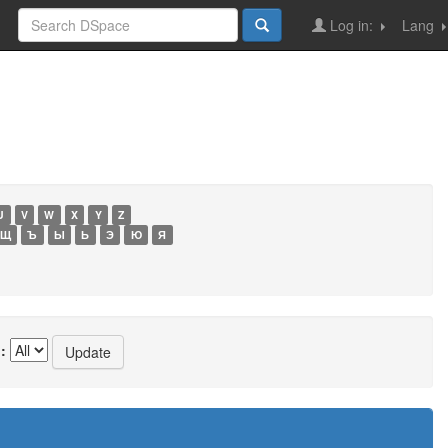
Log in:
Lang
U
V
W
X
Y
Z
Щ
Ъ
Ы
Ь
Э
Ю
Я
: