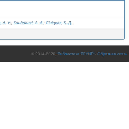
)
 А. У.
;
Кандрацкі, А. А.
;
Сініцкая, К. Д.
© 2014-2026,
Библиотека БГУИР
-
Обратная связь