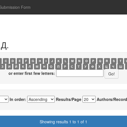
Submission Form
 Д.
C
D
E
F
G
H
I
J
K
L
M
N
O
P
Q
R
S
T
З
И
Й
К
Л
М
Н
О
П
Р
С
Т
У
Ф
Х
Ц
Ч
Ш
or enter first few letters:
In order:
Results/Page
Authors/Record
Showing results 1 to 1 of 1