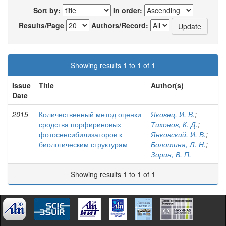
Sort by:
In order:
Results/Page
Authors/Record:
Showing results 1 to 1 of 1
Issue
Title
Author(s)
Date
2015
Количественный метод оценки
Яковец, И. В.
;
сродства порфириновых
Тихонов, К. Д.
;
фотосенсибилизаторов к
Янковский, И. В.
;
биологическим структурам
Болотина, Л. Н.
;
Зорин, В. П.
Showing results 1 to 1 of 1