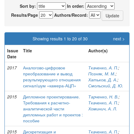
Sort by:
In order:
Results/Page
Authors/Record:
Showing results 1 to 20 of 30
next >
Issue
Title
Author(s)
Date
2017
Аналогово-цифровое
Ткаченко, А. П.
;
преобразование и вывод
Позняк, М. М.
;
результирующего отношения
Хатьков, Д. А.
;
сигнал/шум «камера-АЦП»
Смольский, Д. Ю.
2015
Дипломное проектирование.
Тарченко, Н. В.
;
Требования к расчетно-
Ткаченко, А. П.
;
аналитической части
Хоминич, А. Л.
дипломных работ и проектов :
пособие
2015
Дискретизация и
Ткаченко, А. П.
;