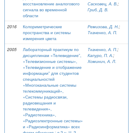
восстановление аналогового
Сасковец, А. В.
;
сигнала во временной
Гриб, Д. В.
области
2016
Колориметрические
Ремизова, Д. Н.
;
пространства и системы
Ткаченко, А. П.
измерения цвета
2005
Лабораторный практикум по
Ткаченко, А. П.
;
дисциплинам «Телевидение”,
Капуро, П. А.
;
«Телевизионные системы»,
Хоминич, А. Л.
«Телевидение и отображение
информации” для студентов
специальностей
«Многоканальные системы
телекоммуникаций»,
«Системы радиосвязи,
радиовещания и
телевидения»,
«Радиотехника»,
«Радиоэлектронные системы»
и «Радиоинформатика» всех
форм обучения : в 2 ч. Ч. 2