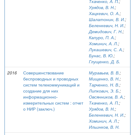
Ткаченко, А. П.
;
Урядов, В. Н.
;
Хацкевич, О. А.
;
Шалатонин, В. И.
;
Беленкевич, Н. И.
;
Демидович, Г. Н.
;
Капуро, П. А.
;
Хоминич, А. Л.
;
Лукашевич, С. А.
;
Бунас, В. Ю.
;
Глущенко, Д. Б.
2016
Совершенствование
Муравьев, В. В.
;
беспроводных и проводных
Мищенко, В. Н.
;
систем телекоммуникаций и
Тарченко, Н. В.
;
создание для них
Липкович, Э. Б.
;
информационно-
Овсянников, В. А.
;
измерительных систем : отчет
Ткаченко, А. П.
;
о НИР (заключ.)
Урядов, В. Н.
;
Беленкевич, Н. И.
;
Хоминич, А. Л.
;
Ильинков, В. Н.