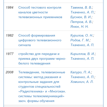
1984
Способ тестового контроля
Тамжев, В. В.
;
каналов цветности
Ткаченко, А. П.
;
телевизионных приемников
Буснюк, В. И.
;
Петров, А. В.
;
Янюк, Н. Н.
1982
Способ формирования
Курилов, О. Н.
;
цифрового телевизионного
Родов, Г. М.
;
сигнала
Ткаченко, А. П.
1977
стройство для передачи и
Кириллов, В. И.
;
приема двух программ черно-
Ткаченко, А. П.
белого телевидения
2008
Телевидение, телевизионные
Капуро, П. А.
;
системы: метод.указания и
Ткаченко, А. П.
;
контрольные задания для
Хоминич, А. Л.
студентов специальностей
«Радиотехника» и «Многокан.
системы телекоммуникаций»
заоч. формы обучения