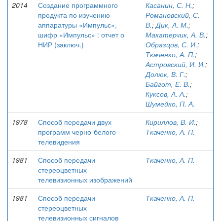
2014
Создание программного
Касанин, С. Н.
;
продукта по изучению
Романовский, С.
аппаратуры «Импульс»,
В.
;
Дик, А. М.
;
шифр «Импульс» : отчет о
Макатерчик, А. В.
;
НИР (заключ.)
Образцов, С. И.
;
Ткаченко, А. П.
;
Астровский, И. И.
;
Долюк, В. Г.
;
Байгот, Е. В.
;
Куксов, А. А.
;
Шумейко, П. А.
1978
Способ передачи двух
Кириллов, В. И.
;
программ черно-белого
Ткаченко, А. П.
телевидения
1981
Способ передачи
Ткаченко, А. П.
стереоцветных
телевизионных изображений
1981
Способ передачи
Ткаченко, А. П.
стереоцветных
телевизионных сигналов