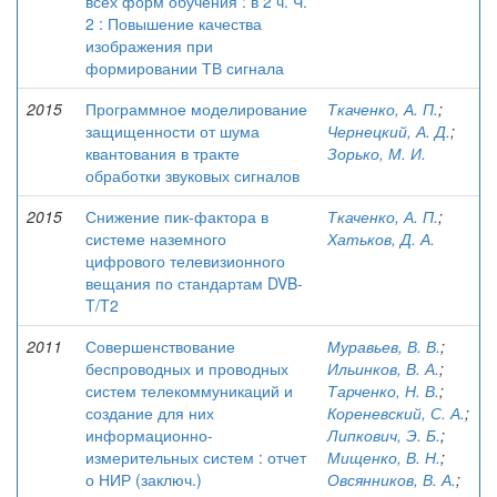
всех форм обучения : в 2 ч. Ч.
2 : Повышение качества
изображения при
формировании ТВ сигнала
2015
Программное моделирование
Ткаченко, А. П.
;
защищенности от шума
Чернецкий, А. Д.
;
квантования в тракте
Зорько, М. И.
обработки звуковых сигналов
2015
Снижение пик-фактора в
Ткаченко, А. П.
;
системе наземного
Хатьков, Д. А.
цифрового телевизионного
вещания по стандартам DVB-
T/T2
2011
Совершенствование
Муравьев, В. В.
;
беспроводных и проводных
Ильинков, В. А.
;
систем телекоммуникаций и
Тарченко, Н. В.
;
создание для них
Кореневский, С. А.
;
информационно-
Липкович, Э. Б.
;
измерительных систем : отчет
Мищенко, В. Н.
;
о НИР (заключ.)
Овсянников, В. А.
;