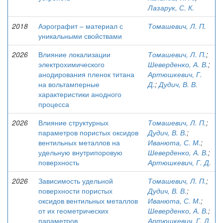
Лазарук, С. К.
2018
Аэрографит – материал с
Томашевич, Л. П.
уникальными свойствами
2026
Влияние локализации
Томашевич, Л. П.
;
электрохимического
Шеверденко, А. В.
;
анодирования пленок титана
Артюшкевич, Г.
на вольтамперные
Д.
;
Дудич, В. В.
характеристики анодного
процесса
2026
Влияние структурных
Томашевич, Л. П.
;
параметров пористых оксидов
Дудич, В. В.
;
вентильных металлов на
Иванюта, С. М.
;
удельную внутрипоровую
Шеверденко, А. В.
;
поверхность
Артюшкевич, Г. Д.
2026
Зависимость удельной
Томашевич, Л. П.
;
поверхности пористых
Дудич, В. В.
;
оксидов вентильных металлов
Иванюта, С. М.
;
от их геометрических
Шеверденко, А. В.
;
параметров
Артюшкевич, Г. Д.