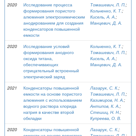
2020
Исследование процесса
Томашевич, Л. П.
;
формирования пористого
Кольченко, К. Т.
;
алюминия электрохимическим
Кисель, А. А.
;
анодированием для создания
Манцевич, Д. А.
конденсаторов повышенной
емкости
2020
Исследование условий
Кольченко, К. Т.
;
формирования анодного
Томашевич, Л. П.
;
оксида титана,
Кисель, А. А.
;
обеспечивающих
Манцевич, Д. А.
отрицательный встроенный
электрический заряд
2021
Конденсаторы повышенной
Лазарук, С. К.
;
емкости на основе пористого
Томашевич, Л. П.
;
алюминия с использованием
Казимиров, Н. А.
;
водного раствора хлорида
Антипов, К. А.
;
натрия в качестве второй
Стешиц, Н. Н.
;
обкладки
Купреева, О. В.
2020
Конденсаторы повышенной
Лазарук, С. К.
;
емкости на основе пористого
Томашевич, Л. П.
;