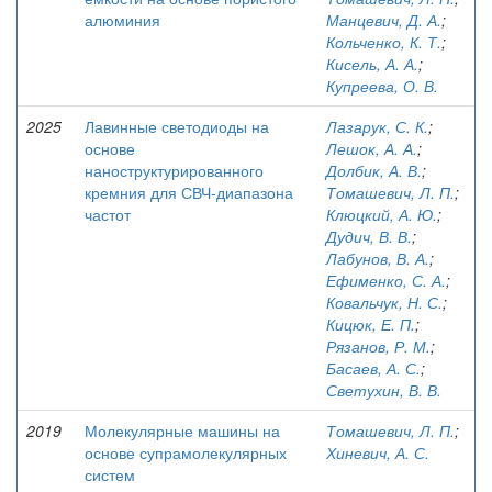
алюминия
Манцевич, Д. А.
;
Кольченко, К. Т.
;
Кисель, А. А.
;
Купреева, О. В.
2025
Лавинные светодиоды на
Лазарук, С. К.
;
основе
Лешок, А. А.
;
наноструктурированного
Долбик, А. В.
;
кремния для СВЧ-диапазона
Томашевич, Л. П.
;
частот
Клюцкий, А. Ю.
;
Дудич, В. В.
;
Лабунов, В. А.
;
Ефименко, С. А.
;
Ковальчук, Н. С.
;
Кицюк, Е. П.
;
Рязанов, Р. М.
;
Басаев, А. С.
;
Светухин, В. В.
2019
Молекулярные машины на
Томашевич, Л. П.
;
основе супрамолекулярных
Хиневич, А. С.
систем