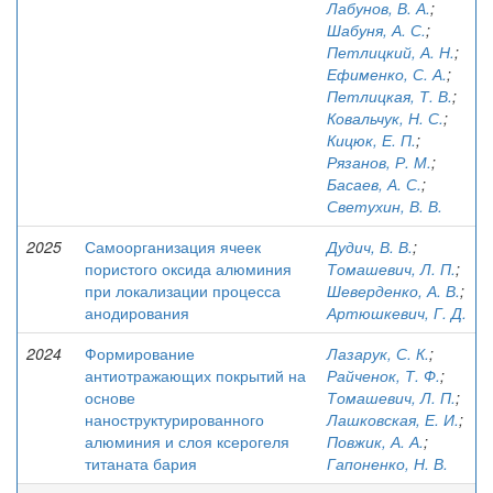
Лабунов, В. А.
;
Шабуня, А. С.
;
Петлицкий, А. Н.
;
Ефименко, С. А.
;
Петлицкая, Т. В.
;
Ковальчук, Н. С.
;
Кицюк, Е. П.
;
Рязанов, Р. М.
;
Басаев, А. С.
;
Светухин, В. В.
2025
Самоорганизация ячеек
Дудич, В. В.
;
пористого оксида алюминия
Томашевич, Л. П.
;
при локализации процесса
Шеверденко, А. В.
;
анодирования
Артюшкевич, Г. Д.
2024
Формирование
Лазарук, С. К.
;
антиотражающих покрытий на
Райченок, Т. Ф.
;
основе
Томашевич, Л. П.
;
наноструктурированного
Лашковская, Е. И.
;
алюминия и слоя ксерогеля
Повжик, А. А.
;
титаната бария
Гапоненко, Н. В.