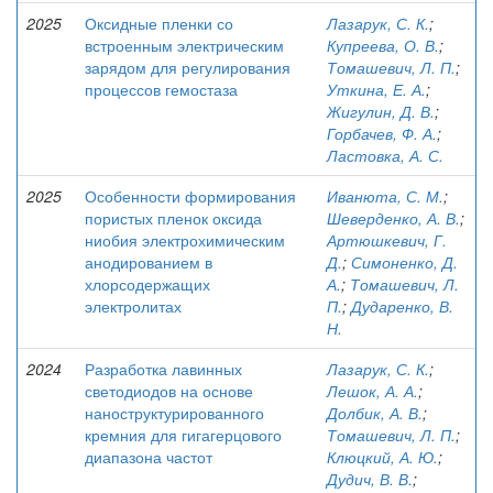
2025
Оксидные пленки со
Лазарук, С. К.
;
встроенным электрическим
Купреева, О. В.
;
зарядом для регулирования
Томашевич, Л. П.
;
процессов гемостаза
Уткина, Е. А.
;
Жигулин, Д. В.
;
Горбачев, Ф. А.
;
Ластовка, А. С.
2025
Особенности формирования
Иванюта, С. М.
;
пористых пленок оксида
Шеверденко, А. В.
;
ниобия электрохимическим
Артюшкевич, Г.
анодированием в
Д.
;
Симоненко, Д.
хлорсодержащих
А.
;
Томашевич, Л.
электролитах
П.
;
Дударенко, В.
Н.
2024
Разработка лавинных
Лазарук, С. К.
;
светодиодов на основе
Лешок, А. А.
;
наноструктурированного
Долбик, А. В.
;
кремния для гигагерцового
Томашевич, Л. П.
;
диапазона частот
Клюцкий, А. Ю.
;
Дудич, В. В.
;