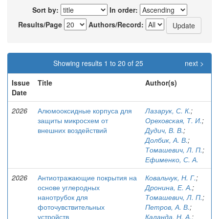
Sort by:
In order:
Results/Page
Authors/Record:
Showing results 1 to 20 of 25
next >
Issue
Title
Author(s)
Date
2026
Алюмооксидные корпуса для
Лазарук, С. К.
;
защиты микросхем от
Ореховская, Т. И.
;
внешних воздействий
Дудич, В. В.
;
Долбик, А. В.
;
Томашевич, Л. П.
;
Ефименко, С. А.
2026
Антиотражающие покрытия на
Ковальчук, Н. Г.
;
основе углеродных
Дронина, Е. А.
;
нанотрубок для
Томашевич, Л. П.
;
фоточувствительных
Петров, А. В.
;
устройств
Каланда, Н. А.
;