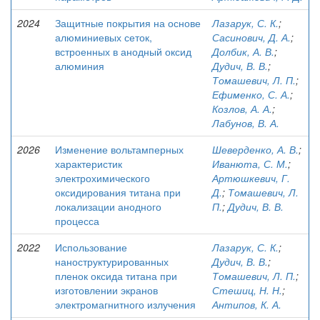
2024
Защитные покрытия на основе
Лазарук, С. К.
;
алюминиевых сеток,
Сасинович, Д. А.
;
встроенных в анодный оксид
Долбик, А. В.
;
алюминия
Дудич, В. В.
;
Томашевич, Л. П.
;
Ефименко, С. А.
;
Козлов, А. А.
;
Лабунов, В. А.
2026
Изменение вольтамперных
Шеверденко, А. В.
;
характеристик
Иванюта, С. М.
;
электрохимического
Артюшкевич, Г.
оксидирования титана при
Д.
;
Томашевич, Л.
локализации анодного
П.
;
Дудич, В. В.
процесса
2022
Использование
Лазарук, С. К.
;
наноструктурированных
Дудич, В. В.
;
пленок оксида титана при
Томашевич, Л. П.
;
изготовлении экранов
Стешиц, Н. Н.
;
электромагнитного излучения
Антипов, К. А.