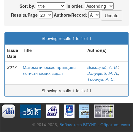
Sort by:
In order:
Results/Page
Authors/Record:
Showing results 1 to 1 of 1
Issue
Title
Author(s)
Date
2017
Математические принципы
Высоцкий, А. В.
;
логистических задач
Залуцкий, М. А.
;
Тройчук, А. С.
Showing results 1 to 1 of 1
© 2014-2026,
Библиотека БГУИР
-
Обратная связь