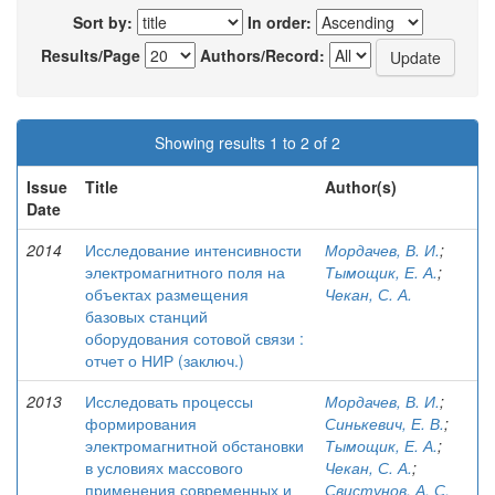
Sort by:
In order:
Results/Page
Authors/Record:
Showing results 1 to 2 of 2
Issue
Title
Author(s)
Date
2014
Исследование интенсивности
Мордачев, В. И.
;
электромагнитного поля на
Тымощик, Е. А.
;
объектах размещения
Чекан, С. А.
базовых станций
оборудования сотовой связи :
отчет о НИР (заключ.)
2013
Исследовать процессы
Мордачев, В. И.
;
формирования
Синькевич, Е. В.
;
электромагнитной обстановки
Тымощик, Е. А.
;
в условиях массового
Чекан, С. А.
;
применения современных и
Свистунов, А. С.