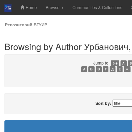
Home
Browse
Communities & Collections
Skip
Репозиторий БГУИР
navigation
Browsing by Author Урбанович,
Jump to:
0-9
A
B
А
Б
В
Г
Д
Е
Ж
Sort by: