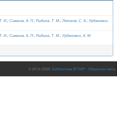
)
Т. И.
;
Сиваков, А. П.
;
Рыбина, Т. М.
;
Ляликов, С. А.
;
Урбанович,
Т. И.
;
Сиваков, А. П.
;
Рыбина, Т. М.
;
Урбанович, А. М.
© 2014-2026,
Библиотека БГУИР
-
Обратная связь