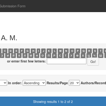
Submission Form
 А. М.
C
D
E
F
G
H
I
J
K
L
M
N
O
P
Q
R
S
T
З
И
Й
К
Л
М
Н
О
П
Р
С
Т
У
Ф
Х
Ц
Ч
Ш
or enter first few letters:
In order:
Results/Page
Authors/Record
Showing results 1 to 2 of 2