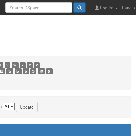
Log in:
Lang
U
V
W
X
Y
Z
Щ
Ъ
Ы
Ь
Э
Ю
Я
: