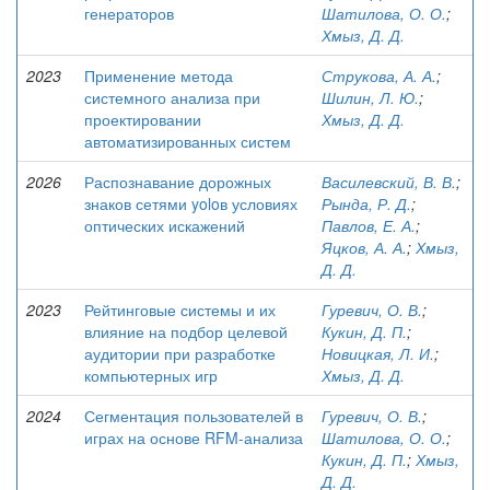
генераторов
Шатилова, О. О.
;
Хмыз, Д. Д.
2023
Применение метода
Струкова, А. А.
;
системного анализа при
Шилин, Л. Ю.
;
проектировании
Хмыз, Д. Д.
автоматизированных систем
2026
Распознавание дорожных
Василевский, В. В.
;
знаков сетями yoloв условиях
Рында, Р. Д.
;
оптических искажений
Павлов, Е. А.
;
Яцков, А. А.
;
Хмыз,
Д. Д.
2023
Рейтинговые системы и их
Гуревич, О. В.
;
влияние на подбор целевой
Кукин, Д. П.
;
аудитории при разработке
Новицкая, Л. И.
;
компьютерных игр
Хмыз, Д. Д.
2024
Сегментация пользователей в
Гуревич, О. В.
;
играх на основе RFM-анализа
Шатилова, О. О.
;
Кукин, Д. П.
;
Хмыз,
Д. Д.