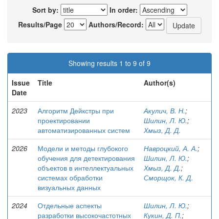
Sort by:
In order:
Results/Page
Authors/Record:
Showing results 1 to 9 of 9
Issue
Title
Author(s)
Date
2023
Алгоритм Дейкстры при
Акулич, В. Н.
;
проектировании
Шилин, Л. Ю.
;
автоматизированных систем
Хмыз, Д. Д.
2026
Модели и методы глубокого
Навроцкий, А. А.
;
обучения для детектирования
Шилин, Л. Ю.
;
объектов в интеллектуальных
Хмыз, Д. Д.
;
системах обработки
Сморщок, К. Д.
визуальных данных
2024
Отдельные аспекты
Шилин, Л. Ю.
;
разработки высокочастотных
Кукин, Д. П.
;