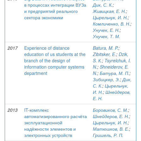
в процессах интеграции ВУЗа
Дик, С. К.
;
и предприятий реального
Живицкая, Е. Н.
;
сектора экономики
Цырельчук, И. Н.
;
Комличенко, В. Н.
;
Унучек, Е. Н.
;
Унучек, Т. М.
2017
Experience of distance
Batura, M. P.
;
education of us students at the
Zibitsker, E.
;
Dzik,
branch of the design of
S. К.
;
Tsyrelchuk, I.
information computer systems
N.
;
Shneiderov, E.
department
N.
;
Батура, М. П.
;
Зибицкер, Э.
;
Дик,
С. К.
;
Цырельчук,
И. Н.
;
Шнейдеров,
Е. Н.
2013
IT-комплекс
Боровиков, С. М.
;
автоматизированного расчёта
Шнейдеров, Е. Н.
;
эксплуатационной
Цырельчук, И. Н.
;
надёжности элементов и
Матюшков, В. Е.
;
электронных устройств
Гришель, Р. П.