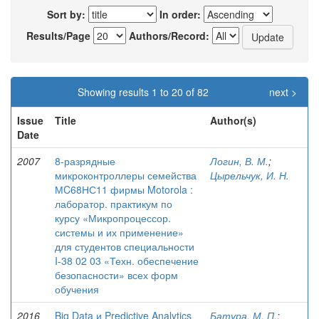
Sort by:
In order:
Results/Page
Authors/Record:
Showing results 1 to 20 of 82
next >
Issue
Title
Author(s)
Date
2007
8-разрядные
Логин, В. М.
;
микроконтроллеры семейства
Цырельчук, И. Н.
МC68НС11 фирмы Motorola :
лаборатор. практикум по
курсу «Микропроцессор.
системы и их применение»
для студентов специальности
I-38 02 03 «Техн. обеспечение
безопасности» всех форм
обучения
2016
Big Data и Predictive Analytics
Батура, М. П.
;