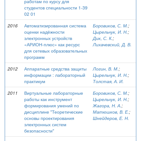
работам по курсу для
студентов специальности 1-39
02 01
2016
Автоматизированная система
Боровиков, С. М.
;
оценки надёжности
Цырельчук, И. Н.
;
электронных устройств
Дик, С. К.
;
«АРИОН-плюс» как ресурс
Лихачевский, Д. В.
для сетевых образовательных
программ
2012
Аппаратные средства защиты
Логин, В. М.
;
информации : лабораторный
Цырельчук, И. Н.
;
практикум
Толстая, А. И.
2011
Виртуальные лабораторные
Боровиков, С. М.
;
работы как инструмент
Цырельчук, И. Н.
;
формирования умений по
Жагора, Н. А.
;
дисциплине "Теоретические
Матюшков, В. Е.
;
основы проектирования
Шнейдеров, Е. Н.
электронных систем
безопасности"