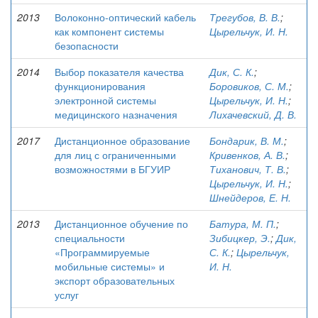
2013
Волоконно-оптический кабель
Трегубов, В. В.
;
как компонент системы
Цырельчук, И. Н.
безопасности
2014
Выбор показателя качества
Дик, С. К.
;
функционирования
Боровиков, С. М.
;
электронной системы
Цырельчук, И. Н.
;
медицинского назначения
Лихачевский, Д. В.
2017
Дистанционное образование
Бондарик, В. М.
;
для лиц с ограниченными
Кривенков, А. В.
;
возможностями в БГУИР
Тиханович, Т. В.
;
Цырельчук, И. Н.
;
Шнейдеров, Е. Н.
2013
Дистанционное обучение по
Батура, М. П.
;
специальности
Зибицкер, Э.
;
Дик,
«Программируемые
С. К.
;
Цырельчук,
мобильные системы» и
И. Н.
экспорт образовательных
услуг