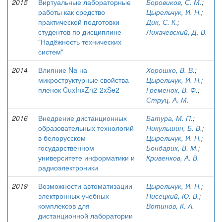
2015
Виртуальные лабораторные
Боровиков, С. М.
;
работы как средство
Цырельчук, И. Н.
;
практической подготовки
Дик, С. К.
;
студентов по дисциплине
Лихачевский, Д. В.
"Надёжность технических
систем"
2014
Влияние Na на
Хорошко, В. В.
;
микроструктурные свойства
Цырельчук, И. Н.
;
пленок CuxInxZn2-2xSe2
Гременок, В. Ф.
;
Струц, А. М.
2016
Внедрение дистанционных
Батура, М. П.
;
образовательных технологий
Никульшин, Б. В.
;
в белорусском
Цырельчук, И. Н.
;
государственном
Бондарик, В. М.
;
университете информатики и
Кривенков, А. В.
радиоэлектроники
2019
Возможности автоматизации
Цырельчук, И. Н.
;
электронных учебных
Писецкий, Ю. В.
;
комплексов для
Вотинов, К. А.
дистанционной лаборатории