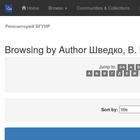
Home
Browse
Communities & Collections
Skip
Репозиторий БГУИР
navigation
Browsing by Author Шведко, В. 
Jump to:
0-9
A
B
А
Б
В
Г
Д
Е
Ж
Sort by: