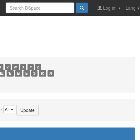
Log in:
Lang
U
V
W
X
Y
Z
Щ
Ъ
Ы
Ь
Э
Ю
Я
: