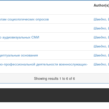
Author(s
атам социологических опросов
Шведко, В
Шведко, В
ию аудиовизуальных СМИ
Шведко, В
Шведко, В
цептуальные основания
Шведко, В
но-профессиональной деятельности военнослужащих-
Шведко, В
Showing results 1 to 6 of 6