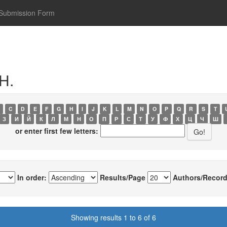
Submission Form
Н.
C
D
E
F
G
H
I
J
K
L
M
N
O
P
Q
R
S
T
З
И
Й
К
Л
М
Н
О
П
Р
С
Т
У
Ф
Х
Ц
Ч
Ш
or enter first few letters:
In order:
Results/Page
Authors/Record
Showing results 1 to 6 of 6