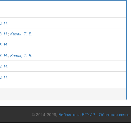
)
. Н.
. Н.
;
Казак, Т. В.
. Н.
. Н.
;
Казак, Т. В.
. Н.
. Н.
© 2014-2026,
Библиотека БГУИР
-
Обратная связь