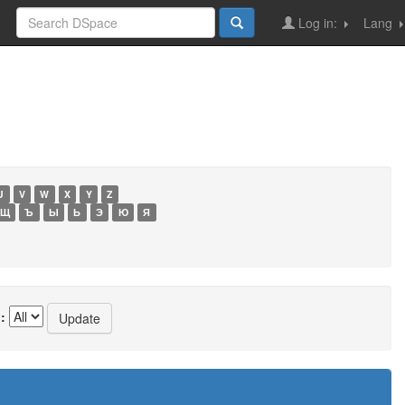
Log in:
Lang
U
V
W
X
Y
Z
Щ
Ъ
Ы
Ь
Э
Ю
Я
: