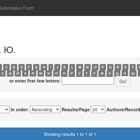
Submission Form
. Ю.
C
D
E
F
G
H
I
J
K
L
M
N
O
P
Q
R
S
T
З
И
Й
К
Л
М
Н
О
П
Р
С
Т
У
Ф
Х
Ц
Ч
Ш
or enter first few letters:
In order:
Results/Page
Authors/Record
Showing results 1 to 1 of 1