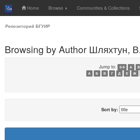
Home
Browse
Communities & Collections
Skip
Репозиторий БГУИР
navigation
Browsing by Author Шляхтун, В
Jump to:
0-9
A
B
А
Б
В
Г
Д
Е
Ж
Sort by: