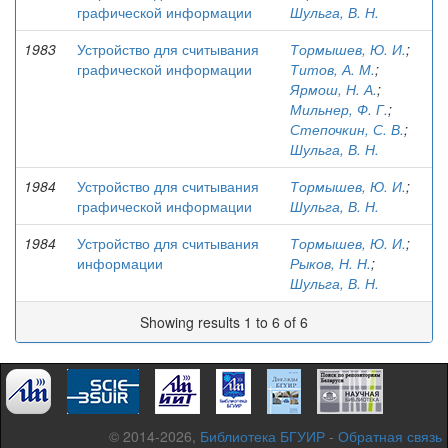
графической информации
Шульга, В. Н.
1983
Устройство для считывания
Тормышев, Ю. И.
;
графической информации
Титов, А. М.
;
Ярмош, Н. А.
;
Мильнер, Ф. Г.
;
Степочкин, С. В.
;
Шульга, В. Н.
1984
Устройство для считывания
Тормышев, Ю. И.
;
графической информации
Шульга, В. Н.
1984
Устройство для считывания
Тормышев, Ю. И.
;
информации
Рыков, Н. Н.
;
Шульга, В. Н.
Showing results 1 to 6 of 6
© 2014-2026,
Библиотека БГУИР
-
Обратная связь