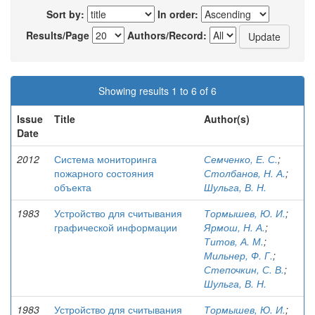
Sort by:
In order:
Results/Page
Authors/Record:
Showing results 1 to 6 of 6
Issue
Title
Author(s)
Date
2012
Система мониторинга
Семченко, Е. С.
;
пожарного состояния
Столбанов, Н. А.
;
объекта
Шульга, В. Н.
1983
Устройство для считывания
Тормышев, Ю. И.
;
графической информации
Ярмош, Н. А.
;
Титов, А. М.
;
Мильнер, Ф. Г.
;
Степочкин, С. В.
;
Шульга, В. Н.
1983
Устройство для считывания
Тормышев, Ю. И.
;