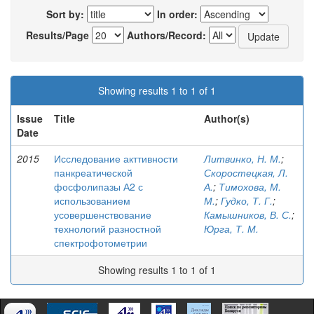
Sort by:
In order:
Results/Page
Authors/Record:
Showing results 1 to 1 of 1
Issue
Title
Author(s)
Date
2015
Исследование акттивности
Литвинко, Н. М.
;
панкреатической
Скоростецкая, Л.
фосфолипазы А2 с
А.
;
Тимохова, М.
использованием
М.
;
Гудко, Т. Г.
;
усовершенствование
Камышников, В. С.
;
технологий разностной
Юрга, Т. М.
спектрофотометрии
Showing results 1 to 1 of 1