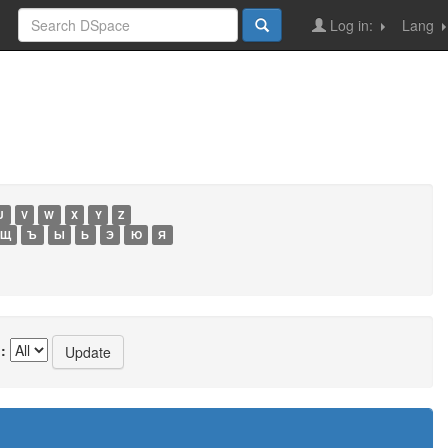
Log in:
Lang
U
V
W
X
Y
Z
Щ
Ъ
Ы
Ь
Э
Ю
Я
: