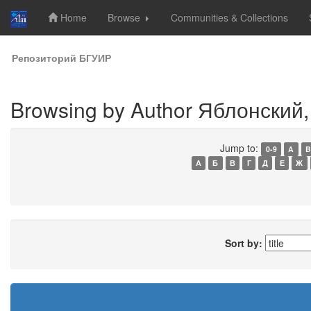
Home
Browse
Communities & Collections
Skip
Репозиторий БГУИР
navigation
Browsing by Author Яблонский, 
Jump to:
0-9
A
B
А
Б
В
Г
Д
Е
Ж
Sort by: