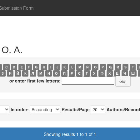
Submission Form
О. А.
C
D
E
F
G
H
I
J
K
L
M
N
O
P
Q
R
S
T
З
И
Й
К
Л
М
Н
О
П
Р
С
Т
У
Ф
Х
Ц
Ч
Ш
or enter first few letters:
In order:
Results/Page
Authors/Record
Showing results 1 to 1 of 1