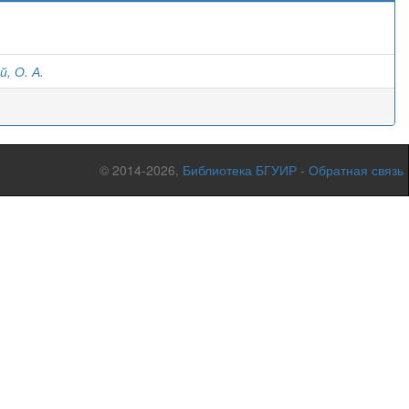
)
, О. А.
© 2014-2026,
Библиотека БГУИР
-
Обратная связь