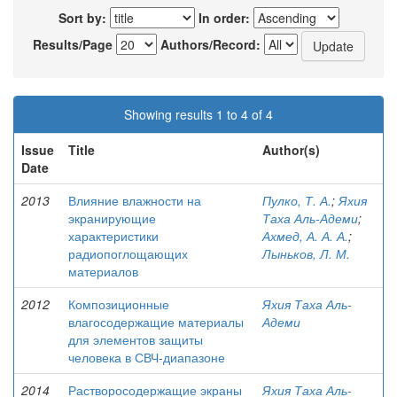
Sort by:
In order:
Results/Page
Authors/Record:
Showing results 1 to 4 of 4
Issue
Title
Author(s)
Date
2013
Влияние влажности на
Пулко, Т. А.
;
Яхия
экранирующие
Таха Аль-Адеми
;
характеристики
Ахмед, А. А. А.
;
радиопоглощающих
Лыньков, Л. М.
материалов
2012
Композиционные
Яхия Таха Аль-
влагосодержащие материалы
Адеми
для элементов защиты
человека в СВЧ-диапазоне
2014
Растворосодержащие экраны
Яхия Таха Аль-