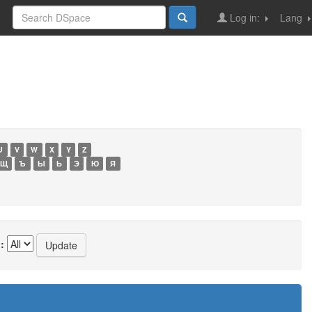
Log in:
Lang
U
V
W
X
Y
Z
Щ
Ъ
Ы
Ь
Э
Ю
Я
: