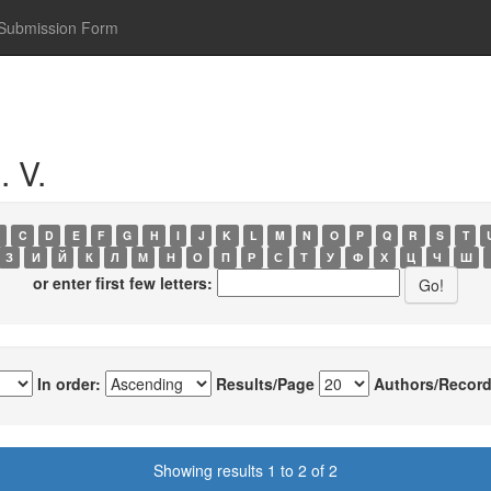
Submission Form
. V.
C
D
E
F
G
H
I
J
K
L
M
N
O
P
Q
R
S
T
З
И
Й
К
Л
М
Н
О
П
Р
С
Т
У
Ф
Х
Ц
Ч
Ш
or enter first few letters:
In order:
Results/Page
Authors/Record
Showing results 1 to 2 of 2