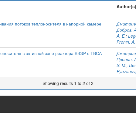
Author(s
вания потоков теплоносителя в напорной камере
Дмитриев
Добров, А
A. E.
;
Leg
Pronin, A.
оносителя в активной зоне реактора ВВЭР с ТВСА
Дмитриев
Пронин, А
S. M.
;
Dem
Pyazanov,
Showing results 1 to 2 of 2