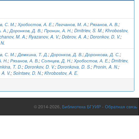
)
, С. М.
;
Хробостов, А. Е.
;
Легчанов, М. А.
;
Рязанов, А. В.
;
. А.
;
Доронков, Д. В.
;
Пронин, А. Н.
;
Dmitriev, S. M.
;
Khrobostov,
chanov, M. A.
;
Ryazanov, A. V.
;
Dobrov, A. A.
;
Doronkov, D. V.
;
 N.
, С. М.
;
Демкина, Т. Д.
;
Доронков, Д. В.
;
Доронкова, Д. С.
;
. Н.
;
Рязанов, А. В.
;
Солнцев, Д. Н.
;
Хробостов, А. Е.
;
Dmitriev,
kina, T. D.
;
Doronkov, D. V.
;
Doronkova, D. S.
;
Pronin, A. N.
;
 A. V.
;
Solntsev, D. N.
;
Khrobostov, A. E.
© 2014-2026,
Библиотека БГУИР
-
Обратная связь