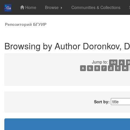
Home
Browse
Communities & Collections
Skip
Репозиторий БГУИР
navigation
Browsing by Author Doronkov, D
Jump to:
0-9
A
B
А
Б
В
Г
Д
Е
Ж
Sort by: