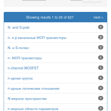
Showing results 1 to 20 of 627
next >
N- and S-pole
1
n- и p-канальные МОП транзисторы
2
N- и S-полюс
1
n- МОП-транзисторы
1
n-channel MOSFET
1
n-арная группа
1
n-арные логические отношения
1
N-мерное пространство
1
n-мерные области параметров
1