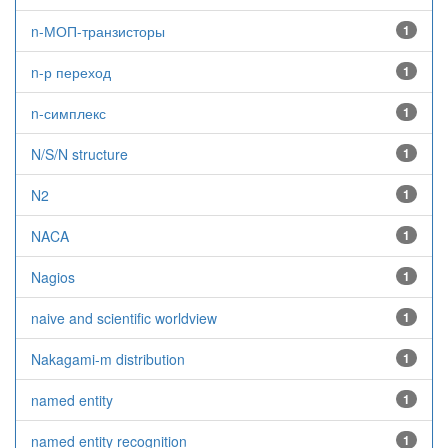
n-МОП-транзисторы
1
n-р переход
1
n-симплекс
1
N/S/N structure
1
N2
1
NACA
1
Nagios
1
naive and scientific worldview
1
Nakagami-m distribution
1
named entity
1
named entity recognition
1