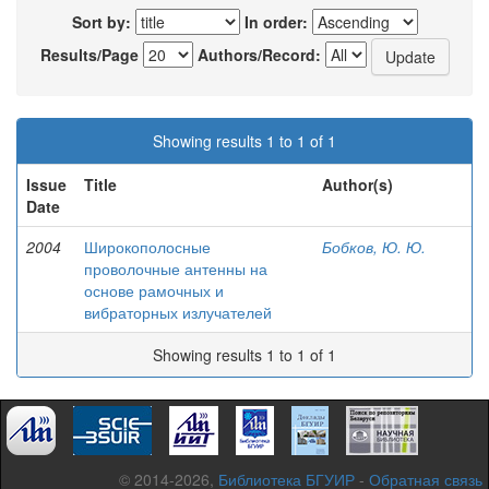
Sort by:
In order:
Results/Page
Authors/Record:
Showing results 1 to 1 of 1
Issue
Title
Author(s)
Date
2004
Широкополосные
Бобков, Ю. Ю.
проволочные антенны на
основе рамочных и
вибраторных излучателей
Showing results 1 to 1 of 1
© 2014-2026,
Библиотека БГУИР
-
Обратная связь